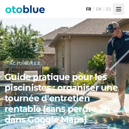
Skip to content
FR
|
EN
|
ES
ACTUALITÉS
Guide pratique pour les
piscinistes : organiser une
tournée d'entretien
rentable (sans perdre 2h
dans Google Maps)