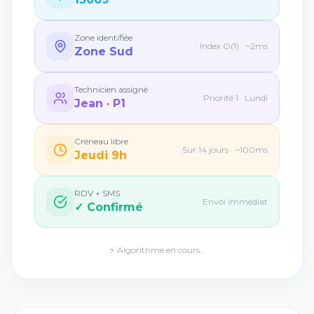
Zone identifiée
Index O(1) · ~2ms
Zone Sud
Technicien assigné
Priorité 1 · Lundi
Jean · P1
Créneau libre
Sur 14 jours · ~100ms
Jeudi 9h
RDV + SMS
Envoi immédiat
✓ Confirmé
⚡ Algorithme en cours…