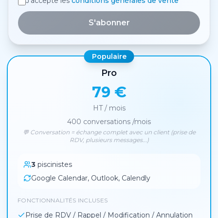
J'accepte les
conditions générales de vente
S'abonner
Populaire
Pro
79 €
HT / mois
400
conversations /mois
💬 Conversation = échange complet avec un client (prise de
RDV, plusieurs messages...)
3
piscinistes
Google Calendar, Outlook, Calendly
FONCTIONNALITÉS INCLUSES
Prise de RDV / Rappel / Modification / Annulation