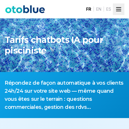
Skip to content
FR
|
EN
|
ES
Tarifs chatbots IA pour
pisciniste
Répondez de façon automatique à vos clients
24h/24 sur votre site web — même quand
vous êtes sur le terrain : questions
commerciales, gestion des rdvs...