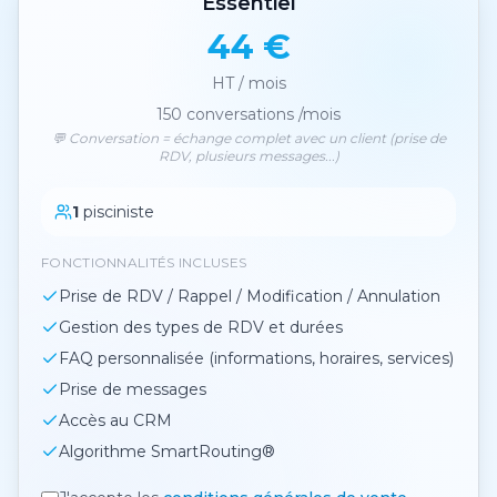
Essentiel
44 €
HT / mois
150
conversations /mois
💬 Conversation = échange complet avec un client (prise de
RDV, plusieurs messages...)
1
pisciniste
FONCTIONNALITÉS INCLUSES
Prise de RDV / Rappel / Modification / Annulation
Gestion des types de RDV et durées
FAQ personnalisée (informations, horaires, services)
Prise de messages
Accès au CRM
Algorithme SmartRouting®