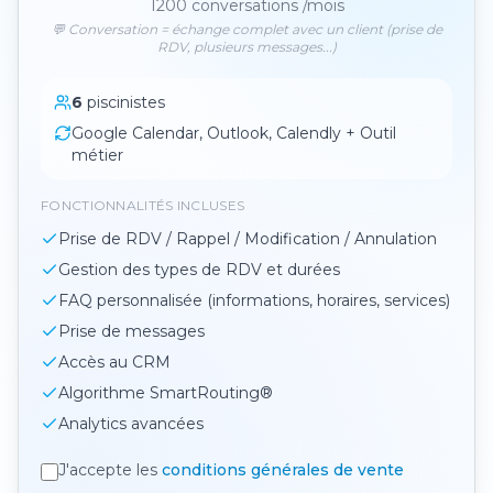
1200
conversations /mois
💬 Conversation = échange complet avec un client (prise de
RDV, plusieurs messages...)
6
piscinistes
Google Calendar, Outlook, Calendly + Outil
métier
FONCTIONNALITÉS INCLUSES
Prise de RDV / Rappel / Modification / Annulation
Gestion des types de RDV et durées
FAQ personnalisée (informations, horaires, services)
Prise de messages
Accès au CRM
Algorithme SmartRouting®
Analytics avancées
J'accepte les
conditions générales de vente